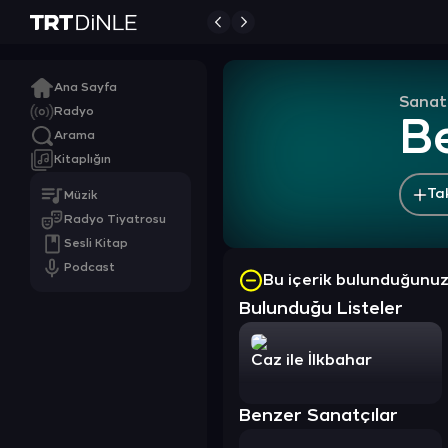
Ana Sayfa
Sanat
Radyo
B
Arama
Kitaplığın
Ta
Müzik
Radyo Tiyatrosu
Sesli Kitap
Podcast
Bu içerik bulunduğunu
Bulunduğu Listeler
Caz ile İlkbahar
Benzer Sanatçılar