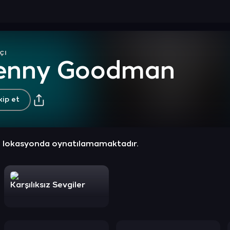
çı
enny Goodman
kip et
z lokasyonda oynatılamamaktadır.
Karşılıksız Sevgiler