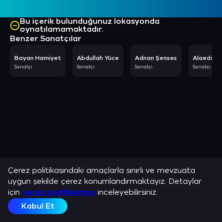
Bu içerik bulunduğunuz lokasyonda
oynatılamamaktadır.
Benzer Sanatçılar
Bayan Hamiyet
Abdullah Yüce
Adnan Şenses
Alaeddin
Sanatçı
Sanatçı
Sanatçı
Sanatçı
Çerez politikasındaki amaçlarla sınırlı ve mevzuata
uygun şekilde çerez konumlandırmaktayız. Detaylar
için
çerez politikamızı
inceleyebilirsiniz.
Kabul Et