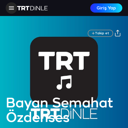
Giriş Yap
Takip et
Bayan Semahat
Özdenses