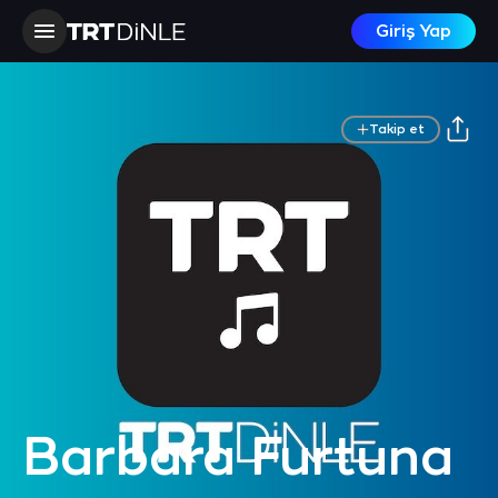
Giriş Yap
Takip et
Barbara Furtuna