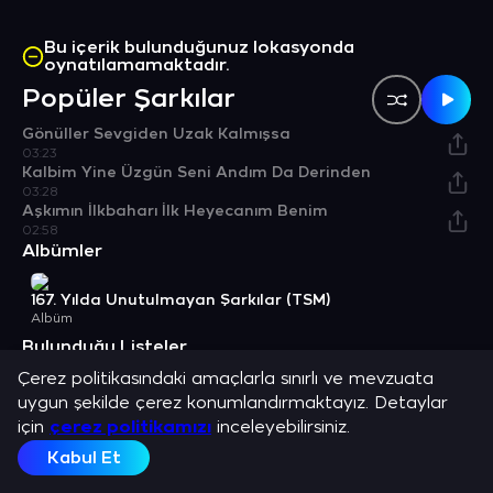
Bu içerik bulunduğunuz lokasyonda
oynatılamamaktadır.
Popüler Şarkılar
Gönüller Sevgiden Uzak Kalmışsa
03:23
Kalbim Yine Üzgün Seni Andım Da Derinden
03:28
Aşkımın İlkbaharı İlk Heyecanım Benim
02:58
Albümler
167. Yılda Unutulmayan Şarkılar (TSM)
Albüm
Bulunduğu Listeler
Çerez politikasındaki amaçlarla sınırlı ve mevzuata
En Çok Dinlenenler 2025: Türk Sanat Müziği
uygun şekilde çerez konumlandırmaktayız. Detaylar
için
çerez politikamızı
inceleyebilirsiniz.
Benzer Sanatçılar
Kabul Et
Belgin Gök
Melihat Gülses
Koray Safkan
Ahmet Özhan