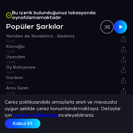
Bu içerik bulunduğunuz lokasyonda
oynatılamamaktadır.
Popüler Şarkılar
Yeniden de Sevebiliriz... Akdeniz
03:31
Kiziroğlu
03:45
Uyandım
03:44
Oy Bahçenize
04:19
Garibim
04:10
Arzu Gızım
03:56
Albümler
Çerez politikasındaki amaçlarla sınırlı ve mevzuata
uygun şekilde çerez konumlandırmaktayız. Detaylar
Süper Hits
için
çerez politikamızı
inceleyebilirsiniz.
Albüm
Kabul Et
Bulunduğu Listeler