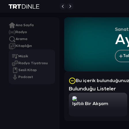
Ana Sayfa
Sanat
Radyo
A
Arama
Kitaplığın
Ta
Müzik
Radyo Tiyatrosu
Sesli Kitap
Podcast
Bu içerik bulunduğunu
Bulunduğu Listeler
Işıltılı Bir Akşam