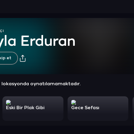
çı
yla Erduran
kip et
z lokasyonda oynatılamamaktadır.
Eski Bir Plak Gibi
Gece Sefası