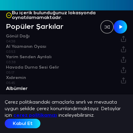
Bu içerik bulunduğunuz lokasyonda
oynatılamamaktadır.
Popüler Şarkılar
Gönül Dağı
04:38
Al Yazmanın Oyası
03:53
Yarim Senden Ayrılalı
03:38
Havada Durna Sesi Gelir
05:17
Xıdıremin
05:45
Albümler
Çerez politikasındaki amaçlarla sınırlı ve mevzuata
Nesilden Nesile Zazaca
Albüm
uygun şekilde çerez konumlandırmaktayız. Detaylar
Bulunduğu Listeler
için
çerez politikamızı
inceleyebilirsiniz.
Kabul Et
Gönül Dağı