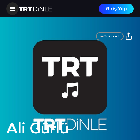
Giriş Yap
Takip et
Ali Gürlü