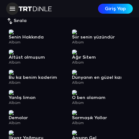
Giriş Yap
Sırala
Senin Hakkında
Şiir senin yüzündür
Albüm
Albüm
Altüst olmuşum
Ağır Sitem
Albüm
Albüm
Bu kız benim kaderim
Dünyanın en güzel kızı
Albüm
Albüm
Yanlış liman
O ben olamam
Albüm
Albüm
Demolar
Sarmaşık Yollar
Albüm
Albüm
İlkyaz Yağmuru
Ansızın Gel