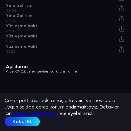
04:22
Yine Gelirsin
08:00
Yine Gelirsin
07:40
Yüzleşme Vakti
03:58
Yüzleşme Vakti
06:22
Yüzleşme Vakti
05:28
Açıklama
AlperCNGZ ve en sevilen şarkılarını dinle.
Çerez politikasındaki amaçlarla sınırlı ve mevzuata
uygun şekilde çerez konumlandırmaktayız. Detaylar
için
çerez politikamızı
inceleyebilirsiniz.
Kabul Et