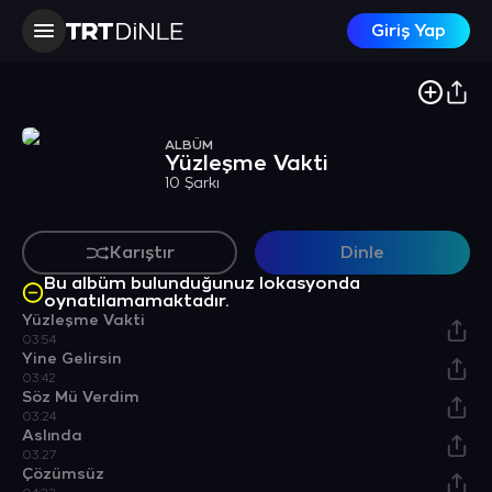
Giriş Yap
ALBÜM
Yüzleşme Vakti
10 Şarkı
Karıştır
Dinle
Bu albüm bulunduğunuz lokasyonda
oynatılamamaktadır.
Yüzleşme Vakti
03:54
Yine Gelirsin
03:42
Söz Mü Verdim
03:24
Aslında
03:27
Çözümsüz