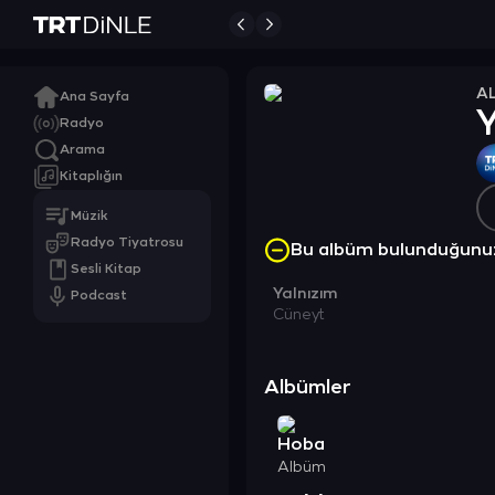
A
Ana Sayfa
Y
Radyo
Arama
Kitaplığın
Müzik
Radyo Tiyatrosu
Bu albüm bulunduğunu
Sesli Kitap
Yalnızım
Podcast
Cüneyt
Albümler
Hoba
Albüm