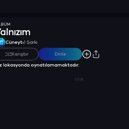
LBÜM
alnızım
Cüneyt
1 Şarkı
Karıştır
Dinle
z lokasyonda oynatılamamaktadır.
03:18