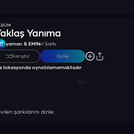
LBÜM
aklaş Yanıma
yaman & EM1N
1 Şarkı
Karıştır
Dinle
z lokasyonda oynatılamamaktadır.
02:21
en şarkılarını dinle.