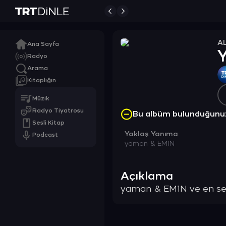
A
Ana Sayfa
Y
Radyo
Arama
Kitaplığın
Müzik
Radyo Tiyatrosu
Bu albüm bulunduğunu
Sesli Kitap
Yaklaş Yanıma
Podcast
yaman & EM1N
Açıklama
yaman & EM1N ve en sevil