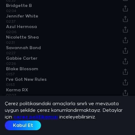
02:33
Bridgette B
02:04
Jennifer White
02:37
Azul Hermosa
02:06
Nicolette Shea
02:31
Savannah Bond
02:27
Gabbie Carter
02:26
Blake Blossom
01:57
I've Got New Rules
01:53
Karma RX
02:07
Cotton Candy
Çerez politikasındaki amaçlarla sınırlı ve mevzuata
01:30
uygun şekilde çerez konumlandırmaktayız. Detaylar
için
çerez politikamızı
inceleyebilirsiniz.
Açıklama
Kabul Et
David Risteski ve en sevilen şarkılarını dinle.