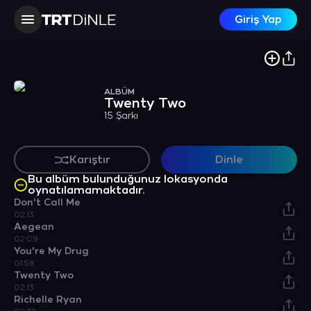
Giriş Yap
ALBÜM
Twenty Two
15 Şarkı
Karıştır
Dinle
Bu albüm bulunduğunuz lokasyonda
oynatılamamaktadır.
Don't Call Me
02:13
Aegean
02:09
You're My Drug
01:58
Twenty Two
02:13
Richelle Ryan