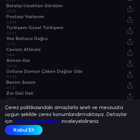
03:57
Belalıyı Uzaktan Gördüm
03:39
Postayı Yoklarım
03:34
Türkiyem Güzel Türkiyem
03:01
Yaz Bahara Doğru
03:15
Cevizin Altında
04:41
Alman Kızı
03:02
Üstüne Duman Çöken Dağlar Gibi
03:39
Benim Sazım
03:27
Zor Deli Deli
04:14
Başı Pare Pare Dumanlı Dağlar
Çerez politikasındaki amaçlarla sınırlı ve mevzuata
03:18
uygun şekilde çerez konumlandırmaktayız. Detaylar
için
çerez politikamızı
inceleyebilirsiniz.
Albümler
Kabul Et