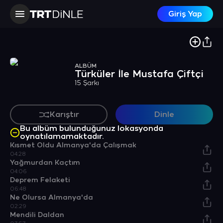
Giriş Yap
ALBÜM
Türküler İle Mustafa Çiftçi
15 Şarkı
Karıştır
Dinle
Bu albüm bulunduğunuz lokasyonda
oynatılamamaktadır.
Kısmet Oldu Almanya'da Çalışmak
04:28
Yağmurdan Kaçtım
04:06
Deprem Felaketi
06:48
Ne Olursa Almanya'da
02:29
Mendili Daldan