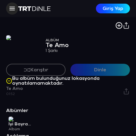
Giriş Yap
ALBÜM
Te Amo
1 Şarkı
Karıştır
Dinle
Bu albüm bulunduğunuz lokasyonda
oynatılamamaktadır.
Te Amo
01:52
Albümler
İyi Bayramlar
Albüm