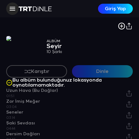
Giriş Yap
ALBÜM
Seyir
10 Şarkı
Karıştır
Dinle
Bu albüm bulunduğunuz lokasyonda
oynatılamamaktadır.
Uzun Hava (Bu Dağlar)
01:51
Zor İmiş Meğer
03:04
Seneler
03:14
Şaki Sevdası
04:44
Dersim Dağları