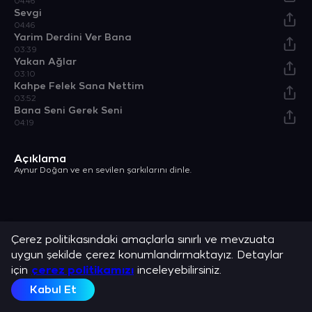
04:46
Sevgi
04:46
Yarim Derdini Ver Bana
03:39
Yakan Ağlar
03:10
Kahpe Felek Sana Nettim
03:52
Bana Seni Gerek Seni
04:19
Açıklama
Aynur Doğan ve en sevilen şarkılarını dinle.
Çerez politikasındaki amaçlarla sınırlı ve mevzuata
uygun şekilde çerez konumlandırmaktayız. Detaylar
için
çerez politikamızı
inceleyebilirsiniz.
Kabul Et