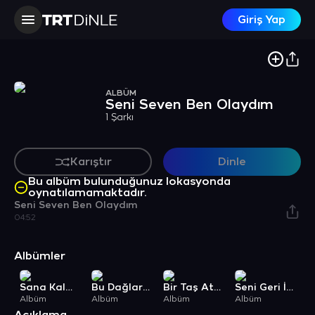
Giriş Yap
ALBÜM
Seni Seven Ben Olaydım
1 Şarkı
Karıştır
Dinle
Bu albüm bulunduğunuz lokasyonda
oynatılamamaktadır.
Seni Seven Ben Olaydım
04:52
Albümler
Sana Kalmış
Bu Dağlar Kömürdendir
Bir Taş Attım Çegile / Yılan Aktı / Yeri Hadereye
Seni Geri İstiyorum
Albüm
Albüm
Albüm
Albüm