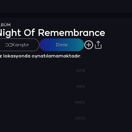
LBÜM
Night Of Remembrance
Karıştır
Dinle
z lokasyonda oynatılamamaktadır.
02:16
04:01
04:00
03:30