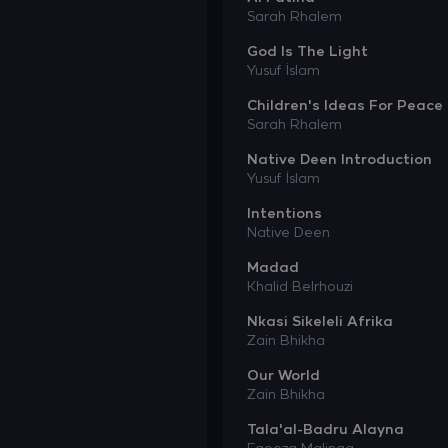
Sarah Rhalem
God Is The Light
Yusuf İslam
Children's Ideas For Peace
Sarah Rhalem
Native Deen Introduction
Yusuf İslam
Intentions
Native Deen
Madad
Khalid Belrhouzi
Nkasi Sikeleli Afrika
Zain Bhikha
Our World
Zain Bhikha
Tala'al-Badru Alayna