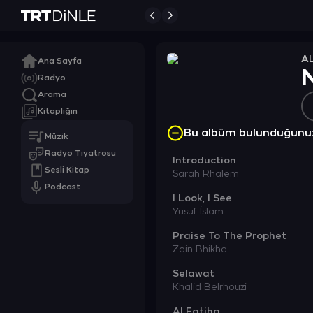
A
Ana Sayfa
Radyo
Arama
Kitaplığın
Bu albüm bulunduğunu
Müzik
Radyo Tiyatrosu
Introduction
Sesli Kitap
Sarah Rhalem
Podcast
I Look, I See
Yusuf İslam
Praise To The Prophet
Zain Bhikha
Selawat
Khalid Belrhouzi
Al Fatiha