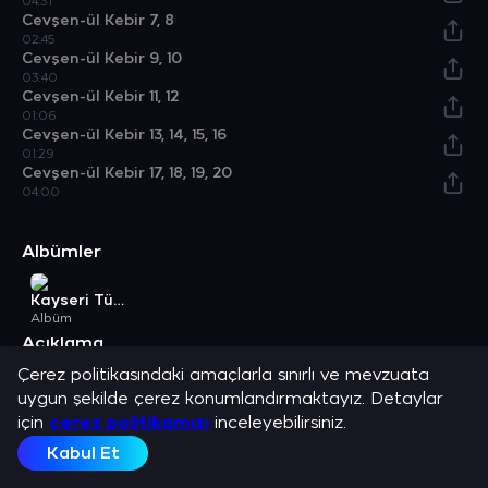
04:31
Cevşen-ül Kebir 7, 8
02:45
Cevşen-ül Kebir 9, 10
03:40
Cevşen-ül Kebir 11, 12
01:06
Cevşen-ül Kebir 13, 14, 15, 16
01:29
Cevşen-ül Kebir 17, 18, 19, 20
04:00
Albümler
Kayseri Türküleri
Albüm
Açıklama
Mehmet Kınık ve en sevilen şarkılarını dinle.
Çerez politikasındaki amaçlarla sınırlı ve mevzuata
uygun şekilde çerez konumlandırmaktayız. Detaylar
için
çerez politikamızı
inceleyebilirsiniz.
Kabul Et