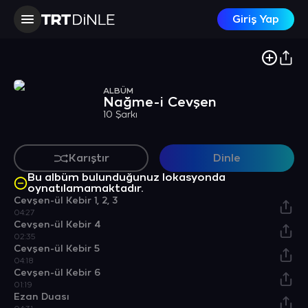
Giriş Yap
ALBÜM
Nağme-i Cevşen
10 Şarkı
Karıştır
Dinle
Bu albüm bulunduğunuz lokasyonda
oynatılamamaktadır.
Cevşen-ül Kebir 1, 2, 3
04:27
Cevşen-ül Kebir 4
02:35
Cevşen-ül Kebir 5
04:18
Cevşen-ül Kebir 6
01:19
Ezan Duası