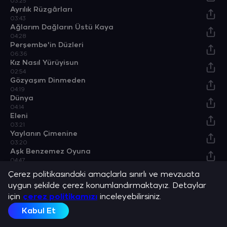
03:25
Ayrılık Rüzgârları
03:43
Ağlarım Dağların Üstü Kaya
04:28
Perşembe'in Düzleri
06:36
Kız Nasıl Yürüyisun
02:54
Gözyaşım Dinmeden
04:19
Dünya
04:14
Eleni
03:21
Yaylanın Çimenine
03:20
Aşk Benzemez Oyuna
04:47
Oy Sürmene Araklı
Çerez politikasındaki amaçlarla sınırlı ve mevzuata
02:58
uygun şekilde çerez konumlandırmaktayız. Detaylar
Kapındaki Nar midur?
için
04:46
çerez politikamızı
inceleyebilirsiniz.
Dönersin Diye
Kabul Et
03:44