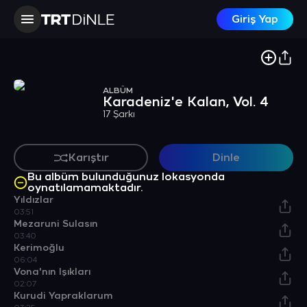
Giriş Yap
ALBÜM
Karadeniz'e Kalan, Vol. 4
17 Şarkı
Karıştır
Dinle
Bu albüm bulunduğunuz lokasyonda
oynatılamamaktadır.
Yıldızlar
03:51
Mezaruni Sulasın
03:40
Kerimoğlu
06:04
Vona'nın Işıkları
02:07
Kurudi Yapraklarum