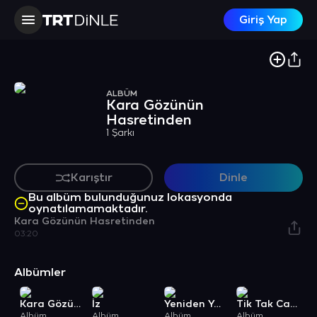
Giriş Yap
ALBÜM
Kara Gözünün
Hasretinden
1 Şarkı
Karıştır
Dinle
Bu albüm bulunduğunuz lokasyonda
oynatılamamaktadır.
Kara Gözünün Hasretinden
03:20
Albümler
Kara Gözünün Hasretinden
İz
Yeniden Yetmişe
Tik Tak Catwork Summer Edit
Albüm
Albüm
Albüm
Albüm
A