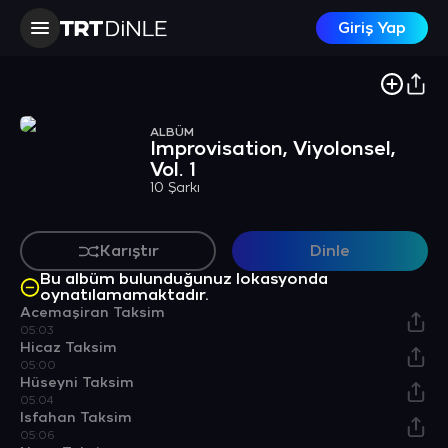
Giriş Yap
ALBÜM
Improvisation, Viyolonsel,
Vol. 1
10 Şarkı
Karıştır
Dinle
Bu albüm bulunduğunuz lokasyonda
oynatılamamaktadır.
Acemaşiran Taksim
05:03
Hicaz Taksim
05:00
Hüseyni Taksim
05:04
Isfahan Taksim
05:06