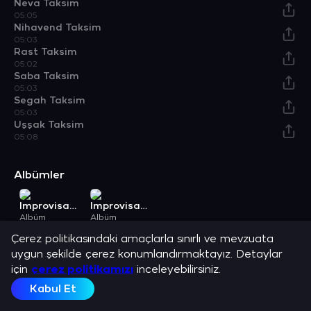
Neva Taksim
05:05
Nihavend Taksim
05:03
Rast Taksim
05:02
Saba Taksim
05:03
Segah Taksim
05:03
Uşşak Taksim
05:08
Albümler
Improvisation, Yaylı Tambur, Vol. 2
Improvisation Tambur, Vol. 3
Albüm
Albüm
Açıklama
Çerez politikasındaki amaçlarla sınırlı ve mevzuata
Gökhan Karcebaş ve en sevilen şarkılarını dinle.
uygun şekilde çerez konumlandırmaktayız. Detaylar
için
çerez politikamızı
inceleyebilirsiniz.
Kabul Et