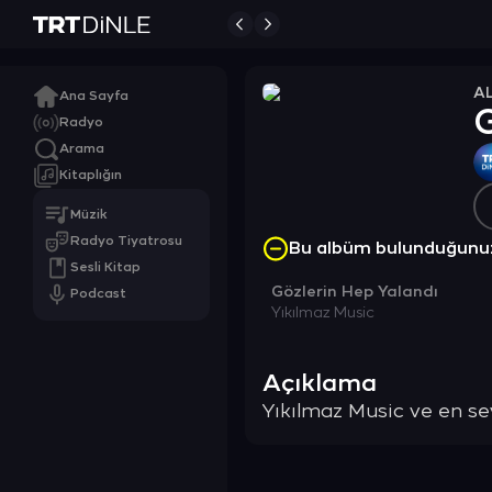
A
Ana Sayfa
G
Radyo
Arama
Kitaplığın
Müzik
Radyo Tiyatrosu
Bu albüm bulunduğunu
Sesli Kitap
Gözlerin Hep Yalandı
Podcast
Yıkılmaz Music
Açıklama
Yıkılmaz Music ve en sevi