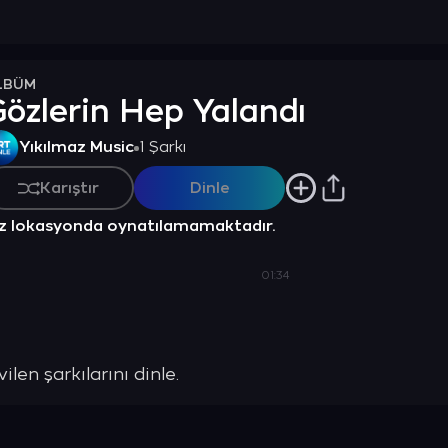
LBÜM
özlerin Hep Yalandı
Yıkılmaz Music
1 Şarkı
Karıştır
Dinle
z lokasyonda oynatılamamaktadır.
01:34
len şarkılarını dinle.