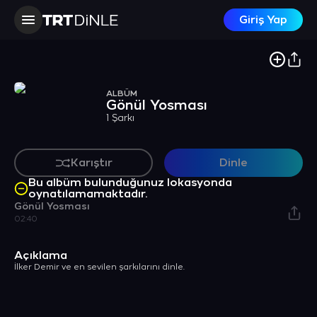
Giriş Yap
ALBÜM
Gönül Yosması
1 Şarkı
Karıştır
Dinle
Bu albüm bulunduğunuz lokasyonda
oynatılamamaktadır.
Gönül Yosması
02:40
Açıklama
İlker Demir ve en sevilen şarkılarını dinle.