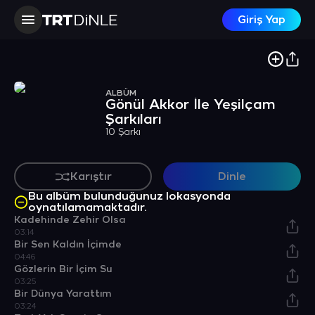
Giriş Yap
ALBÜM
Gönül Akkor İle Yeşilçam
Şarkıları
10 Şarkı
Karıştır
Dinle
Bu albüm bulunduğunuz lokasyonda
oynatılamamaktadır.
Kadehinde Zehir Olsa
03:14
Bir Sen Kaldın İçimde
04:46
Gözlerin Bir İçim Su
03:25
Bir Dünya Yarattım
03:24