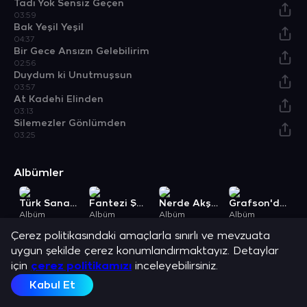
Tadı Yok Sensiz Geçen
03:59
Bak Yeşil Yeşil
04:37
Bir Gece Ansızın Gelebilirim
02:56
Duydum ki Unutmuşsun
03:57
At Kadehi Elinden
03:13
Silemezler Gönlümden
03:25
Albümler
Türk Sanat Müziği İle Yıldızlar Geçidi
Fantezi Şarkılar Yıldızlar Geçidi 1
Nerde Akşam Orda Sabah / Aşk Olsun
Grafson'dan Gönül Akkor Klasikleri
Albüm
Albüm
Albüm
Albüm
A
Açıklama
Çerez politikasındaki amaçlarla sınırlı ve mevzuata
Gönül Akkor ve en sevilen şarkılarını dinle.
uygun şekilde çerez konumlandırmaktayız. Detaylar
için
çerez politikamızı
inceleyebilirsiniz.
Kabul Et