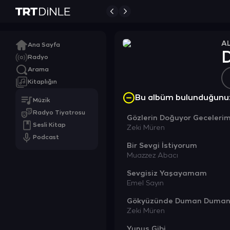
A
Ana Sayfa
Radyo
Arama
Kitaplığın
Bu albüm bulunduğunu
Müzik
Radyo Tiyatrosu
Gözlerin Doğuyor Geceleri
Sesli Kitap
Zeki Müren
Podcast
Bir Sevgi İstiyorum
Muazzez Abacı
Sevgisiz Yaşayamam
Emel Sayın
Gökyüzünde Duman Duma
Zeki Müren
Yunus Gibi