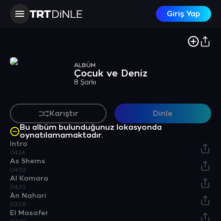
Giriş Yap
ALBÜM
Çocuk ve Deniz
8 Şarkı
Karıştır
Dinle
Bu albüm bulunduğunuz lokasyonda
oynatılamamaktadır.
Intro
04:24
As Shems
04:02
Al Kamara
04:20
An Nahari
03:58
El Masafer