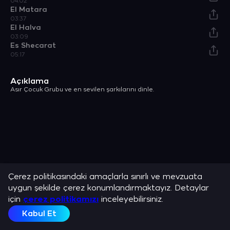
04:02
El Matara
03:37
El Halva
03:09
Es Shecarat
05:17
Açıklama
Asır Çocuk Grubu ve en sevilen şarkılarını dinle.
Çerez politikasındaki amaçlarla sınırlı ve mevzuata
uygun şekilde çerez konumlandırmaktayız. Detaylar
için
çerez politikamızı
inceleyebilirsiniz.
Kabul Et