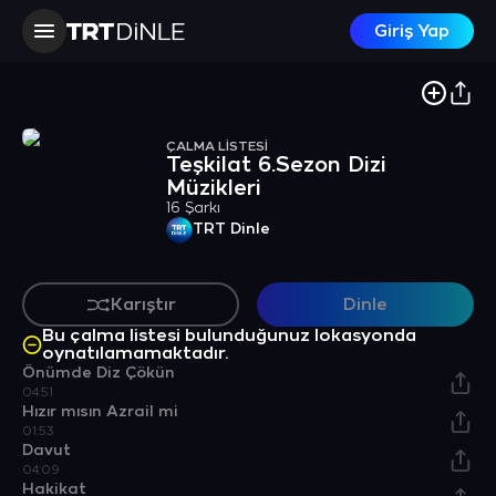
Giriş Yap
ÇALMA LİSTESİ
Teşkilat 6.Sezon Dizi
Müzikleri
16 Şarkı
TRT Dinle
Karıştır
Dinle
Bu çalma listesi bulunduğunuz lokasyonda
oynatılamamaktadır.
Önümde Diz Çökün
04:51
Hızır mısın Azrail mi
01:53
Davut
04:09
Hakikat