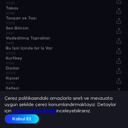
03:25
Takas
02:42
Tavşan ve Tazı
03:32
Sen Bilirsin
04:21
Vadedilmiş Topraklar
04:18
Bu İşin İçinde bir İş Var
03:02
Kurtbey
01:56
Dizdar
03:03
Kişisel
02:58
Kelleci
04:32
Çerez politikasındaki amaçlarla sınırlı ve mevzuata
Özel Bir Gün
02:30
uygun şekilde çerez konumlandırmaktayız. Detaylar
Deli
için
çerez politikamızı
inceleyebilirsiniz.
03:38
Türksün Sen
Kabul Et
03:28