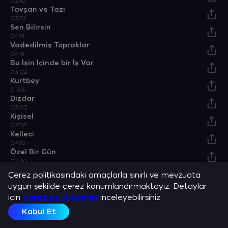
02:42
Tavşan ve Tazı
03:32
Sen Bilirsin
04:21
Vadedilmiş Topraklar
04:18
Bu İşin İçinde bir İş Var
03:02
Kurtbey
01:56
Dizdar
03:03
Kişisel
02:58
Kelleci
04:32
Özel Bir Gün
02:30
Deli
Çerez politikasındaki amaçlarla sınırlı ve mevzuata
03:38
uygun şekilde çerez konumlandırmaktayız. Detaylar
Türksün Sen
için
03:28
çerez politikamızı
inceleyebilirsiniz.
Kabul Et
Açıklama