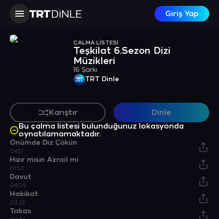
Giriş Yap
ÇALMA LİSTESİ
Teşkilat 6.Sezon Dizi
Müzikleri
16 Şarkı
TRT Dinle
Karıştır
Dinle
Bu çalma listesi bulunduğunuz lokasyonda
oynatılamamaktadır.
Önümde Diz Çökün
04:51
Hızır mısın Azrail mi
01:53
Davut
04:09
Hakikat
03:25
Takas