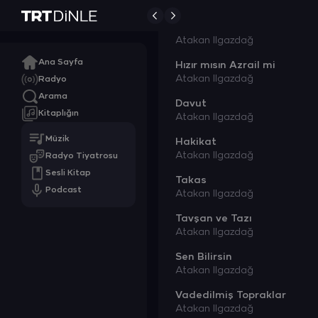
Önümde Diz Çökün
Atakan Ilgazdağ
Ana Sayfa
Hızır mısın Azrail mi
Atakan Ilgazdağ
Radyo
Arama
Davut
Kitaplığın
Atakan Ilgazdağ
Müzik
Hakikat
Atakan Ilgazdağ
Radyo Tiyatrosu
Sesli Kitap
Takas
Podcast
Atakan Ilgazdağ
Tavşan ve Tazı
Atakan Ilgazdağ
Sen Bilirsin
Atakan Ilgazdağ
Vadedilmiş Topraklar
Atakan Ilgazdağ