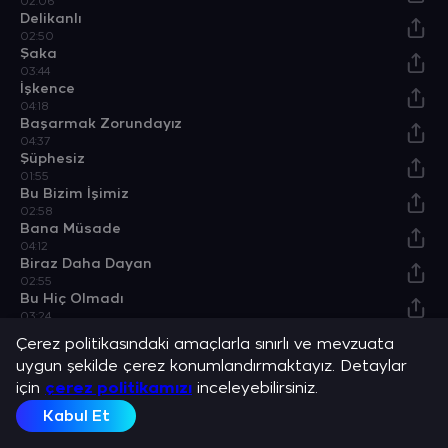
02:06
Delikanlı
02:50
Şaka
03:44
İşkence
04:18
Başarmak Zorundayız
04:37
Şüphesiz
01:55
Bu Bizim İşimiz
02:58
Bana Müsade
04:12
Biraz Daha Dayan
02:55
Bu Hiç Olmadı
03:24
Şükürler Olsun
Çerez politikasındaki amaçlarla sınırlı ve mevzuata
02:07
uygun şekilde çerez konumlandırmaktayız. Detaylar
Başın Sağolsun
için
02:02
çerez politikamızı
inceleyebilirsiniz.
Boşluklar
Kabul Et
02:05