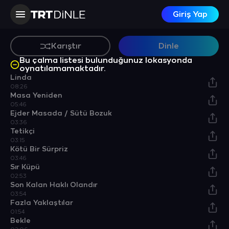
21 Şarkı
TRT Dinle
Giriş Yap
Karıştır
Dinle
Bu çalma listesi bulunduğunuz lokasyonda
oynatılamamaktadır.
Linda
08:26
Masa Yeniden
05:46
Ejder Masada / Sütü Bozuk
03:36
Tetikçi
03:15
Kötü Bir Sürpriz
03:46
Sır Küpü
02:53
Son Kalan Haklı Olandır
03:54
Fazla Yaklaştılar
01:54
Bekle