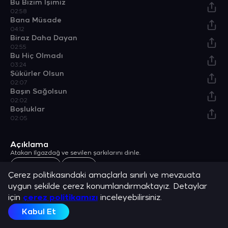
Bu Bizim İşimiz
02:58
Bana Müsade
04:12
Biraz Daha Dayan
02:55
Bu Hiç Olmadı
03:24
Şükürler Olsun
02:07
Başın Sağolsun
02:02
Boşluklar
02:05
Açıklama
Atakan Ilgazdağ ve sevilen şarkılarını dinle.
Dizi & Film
TRT 1
Çerez politikasındaki amaçlarla sınırlı ve mevzuata
uygun şekilde çerez konumlandırmaktayız. Detaylar
için
çerez politikamızı
inceleyebilirsiniz.
Kabul Et