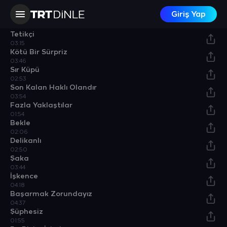
05:46
Giriş Yap
Ejder Masada / Sütü Bozuk
03:36
Tetikçi
03:15
Kötü Bir Sürpriz
03:46
Sır Küpü
02:53
Son Kalan Haklı Olandır
03:54
Fazla Yaklaştılar
01:54
Bekle
02:06
Delikanlı
02:50
Şaka
03:44
İşkence
04:18
Başarmak Zorundayız
04:37
Şüphesiz
01:55