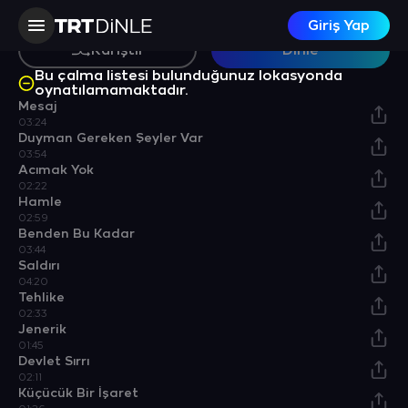
Giriş Yap
Karıştır
Dinle
Bu çalma listesi bulunduğunuz lokasyonda
oynatılamamaktadır.
Mesaj
03:24
Duyman Gereken Şeyler Var
03:54
Acımak Yok
02:22
Hamle
02:59
Benden Bu Kadar
03:44
Saldırı
04:20
Tehlike
02:33
Jenerik
01:45
Devlet Sırrı
02:11
Küçücük Bir İşaret