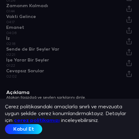
01:26
Zamanım Kalmadı
01:44
Vakti Gelince
04:17
Emanet
04:08
İz
02:18
Sende de Bir Şeyler Var
02:21
İşe Yarar Bir Şeyler
01:22
Cevapsız Sorular
02:02
Açıklama
Atakan Ilgazdağ ve sevilen şarkılarını dinle.
Dizi & Film
TRT 1
Çerez politikasındaki amaçlarla sınırlı ve mevzuata
uygun şekilde çerez konumlandırmaktayız. Detaylar
için
çerez politikamızı
inceleyebilirsiniz.
Kabul Et