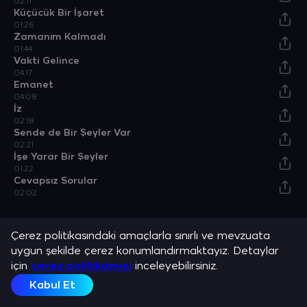
02:11
Küçücük Bir İşaret
01:26
Zamanım Kalmadı
01:44
Vakti Gelince
04:17
Emanet
04:08
İz
02:18
Sende de Bir Şeyler Var
02:21
İşe Yarar Bir Şeyler
01:22
Cevapsız Sorular
02:02
Açıklama
Çerez politikasındaki amaçlarla sınırlı ve mevzuata
Atakan Ilgazdağ ve sevilen şarkılarını dinle.
uygun şekilde çerez konumlandırmaktayız. Detaylar
Dizi & Film
TRT 1
için
çerez politikamızı
inceleyebilirsiniz.
Kabul Et