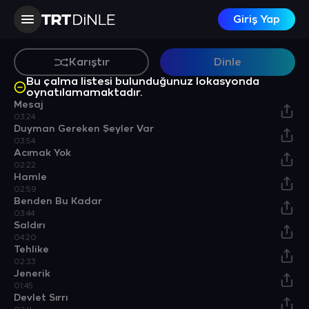
17 Şarkı
TRT Dinle
Giriş Yap
Karıştır
Dinle
Bu çalma listesi bulunduğunuz lokasyonda
oynatılamamaktadır.
Mesaj
03:24
Duyman Gereken Şeyler Var
03:54
Acımak Yok
02:22
Hamle
02:59
Benden Bu Kadar
03:44
Saldırı
04:20
Tehlike
02:33
Jenerik
01:45
Devlet Sırrı