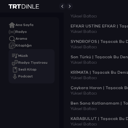
Yüksel Baltacı
Çektum Yirmi Senedur | Taş
Yüksel Baltacı
Ana Sayfa
EFKAR USTİNE EFKAR | Taşac
Yüksel Baltacı
Radyo
Arama
SYNDROFOS | Taşacak Bu Den
Kitaplığın
Yüksel Baltacı
Müzik
Son Türkü | Taşacak Bu Deni
Yüksel Baltacı
Radyo Tiyatrosu
Sesli Kitap
KRİMATA | Taşacak Bu Deniz 
Podcast
Yüksel Baltacı
Çaykara Horon | Taşacak Bu 
Yüksel Baltacı
Ben Sana Katlanamam | Taş
Yüksel Baltacı
KARABULUT | Taşacak Bu Den
Yüksel Baltacı