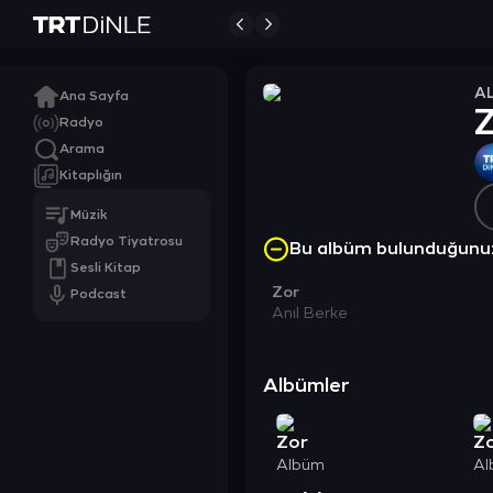
A
Ana Sayfa
Radyo
Arama
Kitaplığın
Müzik
Radyo Tiyatrosu
Bu albüm bulunduğunu
Sesli Kitap
Zor
Podcast
Anıl Berke
Albümler
Zor
Z
Albüm
Al