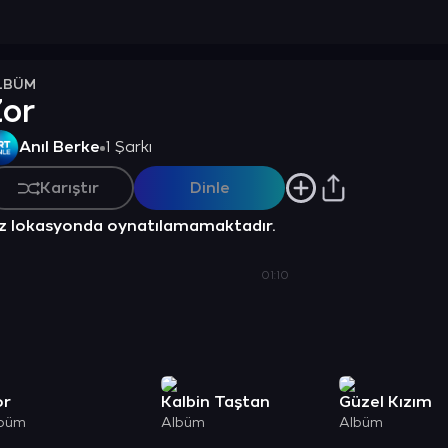
LBÜM
Zor
Anıl Berke
1 Şarkı
Karıştır
Dinle
z lokasyonda oynatılamamaktadır.
01:10
or
Kalbin Taştan
Güzel Kızım
büm
Albüm
Albüm