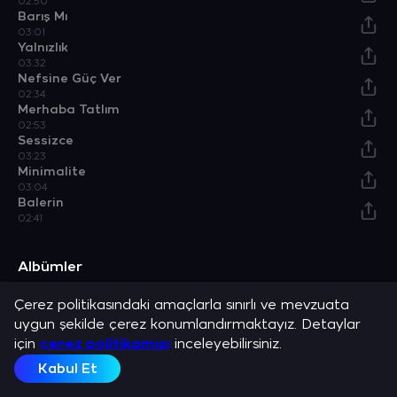
02:50
Barış Mı
03:01
Yalnızlık
03:32
Nefsine Güç Ver
02:34
Merhaba Tatlım
02:53
Sessizce
03:23
Minimalite
03:04
Balerin
02:41
Albümler
Çerez politikasındaki amaçlarla sınırlı ve mevzuata
Kapalı Zindanlara
Albüm
uygun şekilde çerez konumlandırmaktayız. Detaylar
Açıklama
için
çerez politikamızı
inceleyebilirsiniz.
Anıl Piyancı ve en sevilen şarkılarını dinle.
Kabul Et