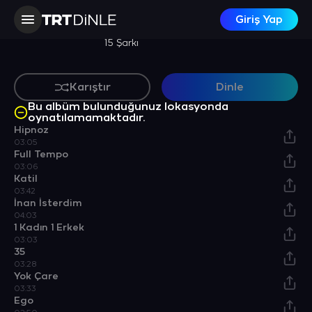
Giriş Yap
ALBÜM
Zaman Yok
15 Şarkı
Karıştır
Dinle
Bu albüm bulunduğunuz lokasyonda
oynatılamamaktadır.
Hipnoz
03:05
Full Tempo
03:06
Katil
03:42
İnan İsterdim
04:03
1 Kadın 1 Erkek
03:03
35
03:28
Yok Çare
03:33
Ego