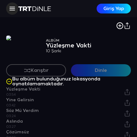
Giriş Yap
ALBÜM
Yüzleşme Vakti
10 Şarkı
Karıştır
Dinle
Bu albüm bulunduğunuz lokasyonda
oynatılamamaktadır.
Yüzleşme Vakti
03:54
Yine Gelirsin
03:42
Söz Mü Verdim
03:24
Aslında
03:27
Çözümsüz