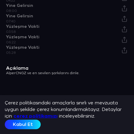
04:22
Yine Gelirsin
08:00
Yine Gelirsin
07:40
Yüzleşme Vakti
03:58
Yüzleşme Vakti
06:22
Yüzleşme Vakti
05:28
Açıklama
AlperCNGZ ve en sevilen şarkılarını dinle.
Çerez politikasındaki amaçlarla sınırlı ve mevzuata
uygun şekilde çerez konumlandırmaktayız. Detaylar
için
çerez politikamızı
inceleyebilirsiniz.
Kabul Et