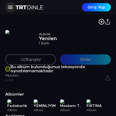
Giriş Yap
ALBÜM
Yenilen
1 Şarkı
Karıştır
Dinle
Bu albüm bulunduğunuz lokasyonda
oynatılamamaktadır.
Yenilen
02:48
Albümler
Fedakarlık
YEMİNLİYİM
Maskem Takılı
FIRTINA
Albüm
Albüm
Albüm
Albüm