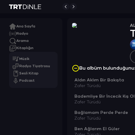
A
Ana Sayfa
T
Radyo
Arama
Kitaplığın
Müzik
Radyo Tiyatrosu
Bu albüm bulunduğunu
Sesli Kitap
Aldın Aklım Bir Bakışta
Podcast
Zafer Türüdü
Bademliye Bir İncecik Kış O
Zafer Türüdü
Bağlamam Perde Perde
Zafer Türüdü
Ben Ağlarım El Güler
Zafer Türüdü