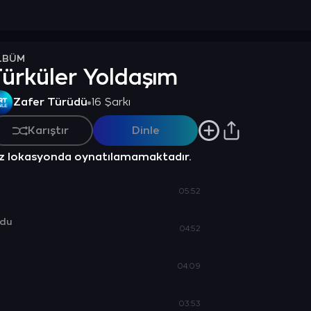
LBÜM
ürküler Yoldaşım
Zafer Türüdü
16 Şarkı
Karıştır
Dinle
z lokasyonda oynatılamamaktadır.
05:52
ldu
04:52
04:09
03:53