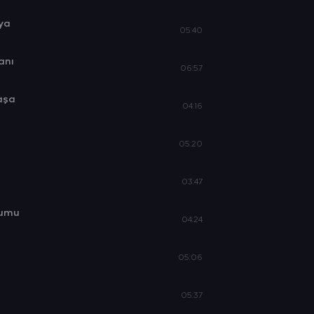
aya
05:40
anı
06:57
aşa
04:16
05:20
03:47
tumu
04:24
05:06
05:37