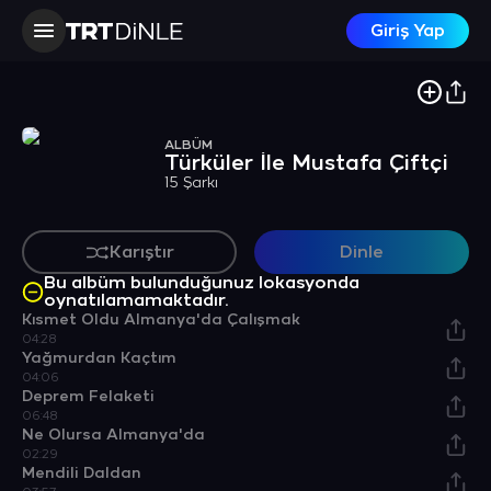
Giriş Yap
ALBÜM
Türküler İle Mustafa Çiftçi
15 Şarkı
Karıştır
Dinle
Bu albüm bulunduğunuz lokasyonda
oynatılamamaktadır.
Kısmet Oldu Almanya'da Çalışmak
04:28
Yağmurdan Kaçtım
04:06
Deprem Felaketi
06:48
Ne Olursa Almanya'da
02:29
Mendili Daldan