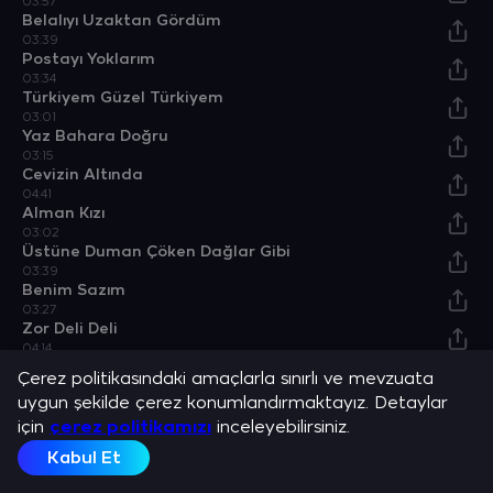
03:57
Belalıyı Uzaktan Gördüm
03:39
Postayı Yoklarım
03:34
Türkiyem Güzel Türkiyem
03:01
Yaz Bahara Doğru
03:15
Cevizin Altında
04:41
Alman Kızı
03:02
Üstüne Duman Çöken Dağlar Gibi
03:39
Benim Sazım
03:27
Zor Deli Deli
04:14
Başı Pare Pare Dumanlı Dağlar
Çerez politikasındaki amaçlarla sınırlı ve mevzuata
03:18
uygun şekilde çerez konumlandırmaktayız. Detaylar
için
çerez politikamızı
inceleyebilirsiniz.
Albümler
Kabul Et