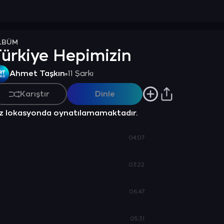
LBÜM
ürkiye Hepimizin
Ahmet Taşkın
11 Şarkı
Karıştır
Dinle
z lokasyonda oynatılamamaktadır.
04:07
03:22
06:47
05:31