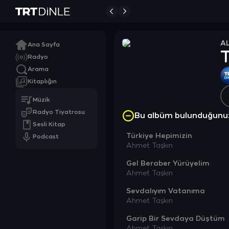
A
Ana Sayfa
T
Radyo
Arama
Kitaplığın
Müzik
Radyo Tiyatrosu
Bu albüm bulunduğunu
Sesli Kitap
Türkiye Hepimizin
Podcast
Ahmet Taşkın
Gel Beraber Yürüyelim
Ahmet Taşkın
Sevdalıyım Vatanıma
Ahmet Taşkın
Garip Bir Sevdaya Düştüm
Ahmet Taşkın