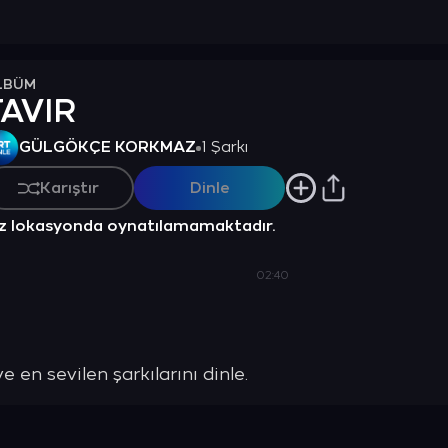
LBÜM
TAVIR
GÜLGÖKÇE KORKMAZ
1 Şarkı
Karıştır
Dinle
z lokasyonda oynatılamamaktadır.
02:40
 sevilen şarkılarını dinle.