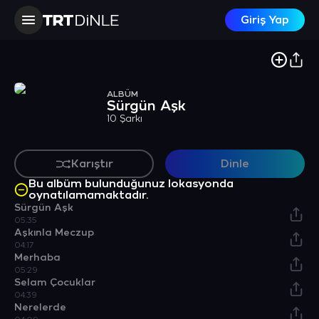
Giriş Yap
ALBÜM
Sürgün Aşk
10 Şarkı
Karıştır
Dinle
Bu albüm bulunduğunuz lokasyonda
oynatılamamaktadır.
Sürgün Aşk
05:35
Aşkınla Meczup
04:17
Merhaba
05:29
Selam Çocuklar
04:39
Nerelerde