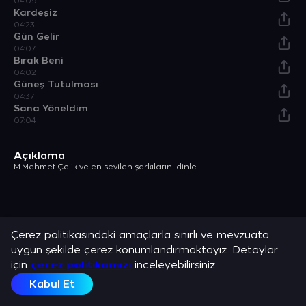
04:09
Kardeşiz
04:23
Gün Gelir
04:07
Bırak Beni
04:02
Güneş Tutulması
04:37
Sana Yöneldim
07:04
Açıklama
M.Mehmet Çelik ve en sevilen şarkılarını dinle.
Çerez politikasındaki amaçlarla sınırlı ve mevzuata
uygun şekilde çerez konumlandırmaktayız. Detaylar
için
çerez politikamızı
inceleyebilirsiniz.
Kabul Et