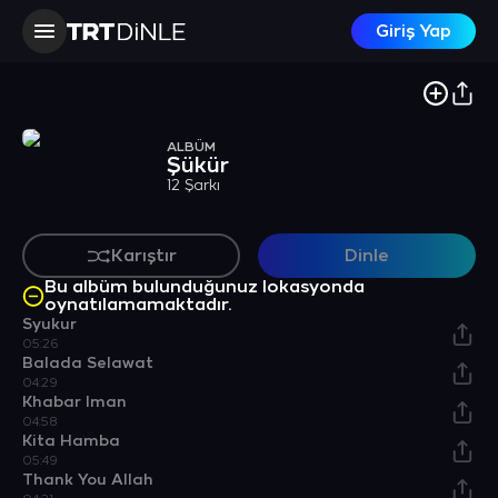
Giriş Yap
ALBÜM
Şükür
12 Şarkı
Karıştır
Dinle
Bu albüm bulunduğunuz lokasyonda
oynatılamamaktadır.
Syukur
05:26
Balada Selawat
04:29
Khabar lman
04:58
Kita Hamba
05:49
Thank You Allah