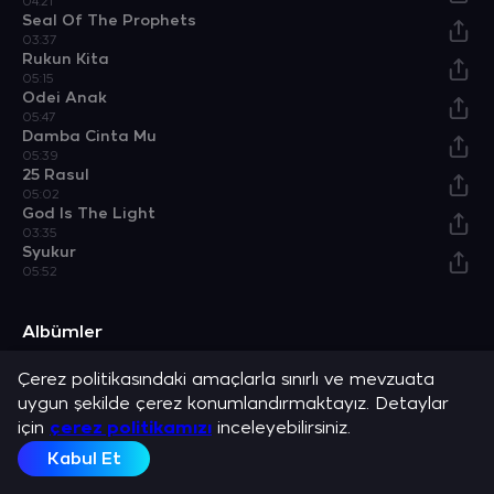
04:21
Seal Of The Prophets
03:37
Rukun Kita
05:15
Odei Anak
05:47
Damba Cinta Mu
05:39
25 Rasul
05:02
God Is The Light
03:35
Syukur
05:52
Albümler
Çerez politikasındaki amaçlarla sınırlı ve mevzuata
Bismillah
Allah’a Övgüler
Albüm
Albüm
uygun şekilde çerez konumlandırmaktayız. Detaylar
Açıklama
için
çerez politikamızı
inceleyebilirsiniz.
Grup Raihan ve en sevilen şarkılarını dinle.
Kabul Et