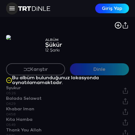
Giriş Yap
ALBÜM
Şükür
12 Şarkı
Karıştır
Dinle
Bu albüm bulunduğunuz lokasyonda
oynatılamamaktadır.
Syukur
05:26
Balada Selawat
04:29
Khabar lman
04:58
Kita Hamba
05:49
Thank You Allah