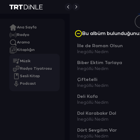
Ana Sayfa
Bu albüm bulunduğunu
Radyo
Arama
İlle de Roman Olsun
Kitaplığın
İnegöllü Nedim
Müzik
Biber Ektim Tarlaya
Radyo Tiyatrosu
İnegöllü Nedim
Sesli Kitap
Çiftetelli
Podcast
İnegöllü Nedim
Deli Kafa
İnegöllü Nedim
Dol Karabakır Dol
İnegöllü Nedim
Dört Sevgilim Var
İnegöllü Nedim