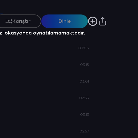
İnegöllü Nedim
13 Şarkı
Karıştır
Dinle
z lokasyonda oynatılamamaktadır.
03:06
03:15
03:01
02:33
03:13
02:57