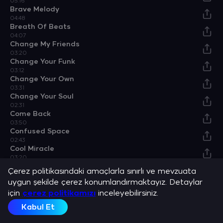
05:16
Brave Melody
04:48
Breath Of Beats
04:07
Change My Friends
03:20
Change Your Funk
03:12
Change Your Own
03:31
Change Your Soul
02:31
Come Back
03:50
Confused Space
02:43
Cool Miracle
03:20
Crazy Of Your Edge
Çerez politikasındaki amaçlarla sınırlı ve mevzuata
03:12
uygun şekilde çerez konumlandırmaktayız. Detaylar
Dance Feeling
için
04:17
çerez politikamızı
inceleyebilirsiniz.
Dance Of My Jam
Kabul Et
04:17
Darling, I'm Not Sorry