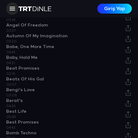
A Way Of The Future
Giriş Yap
02:41
Altered Choice
03:42
Angel Of Freedom
03:57
Autumn Of My Imagination
03:20
Babe, One More Time
04:43
Baby, Hold Me
04:31
Beat Promises
02:16
Beats Of His Gal
02:07
Bengi's Love
03:08
Berat's
04:34
Best Life
05:46
Best Promises
04:43
Bomb Techno