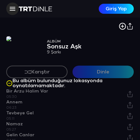
Giriş Yap
ALBÜM
Sonsuz Aşk
9 Şarkı
Karıştır
Dinle
Bu albüm bulunduğunuz lokasyonda
oynatılamamaktadır.
Bir Arzu Halim Var
05:30
Annem
06:23
Tevbeye Gel
05:11
Namaz
05:27
Gelin Canlar