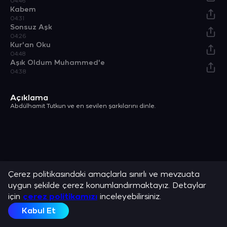
04:46
Kabem
04:31
Sonsuz Aşk
04:26
Kur'an Oku
04:48
Aşık Oldum Muhammed'e
04:38
Açıklama
Abdülhamit Tutkun ve en sevilen şarkılarını dinle.
Çerez politikasındaki amaçlarla sınırlı ve mevzuata
uygun şekilde çerez konumlandırmaktayız. Detaylar
için
çerez politikamızı
inceleyebilirsiniz.
Kabul Et