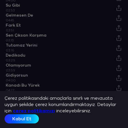
04:00
Su Gibi
02:53
Gelmesen De
04:45
Fark Et
03:51
Sen Çıksan Karşıma
03:15
Tutamaz Yerini
03:16
Dedikodu
03:29
Olamıyorum
03:59
Gidiyorsun
04:00
Kanadı Bu Yürek
04:27
Özel Bir Neden
Çerez politikasındaki amaçlarla sınırlı ve mevzuata
04:37
uygun şekilde çerez konumlandırmaktayız. Detaylar
Bossa Night
için
04:40
çerez politikamızı
inceleyebilirsiniz.
Kabul Et
Sanatçılar