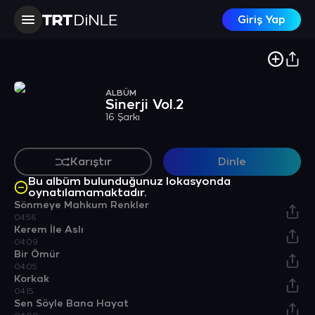
Giriş Yap
ALBÜM
Sinerji Vol.2
16 Şarkı
Karıştır
Dinle
Bu albüm bulunduğunuz lokasyonda
oynatılamamaktadır.
Sönmeye Mahkum Renkler
04:56
Kerem İle Aslı
04:09
Bir Ömür
04:05
Korkak
04:15
Sen Söyle Bana Hayat